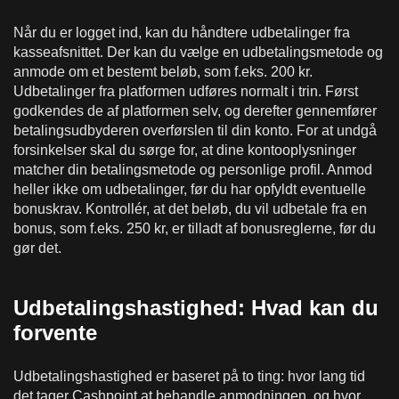
Når du er logget ind, kan du håndtere udbetalinger fra
kasseafsnittet. Der kan du vælge en udbetalingsmetode og
anmode om et bestemt beløb, som f.eks. 200 kr.
Udbetalinger fra platformen udføres normalt i trin. Først
godkendes de af platformen selv, og derefter gennemfører
betalingsudbyderen overførslen til din konto. For at undgå
forsinkelser skal du sørge for, at dine kontooplysninger
matcher din betalingsmetode og personlige profil. Anmod
heller ikke om udbetalinger, før du har opfyldt eventuelle
bonuskrav. Kontrollér, at det beløb, du vil udbetale fra en
bonus, som f.eks. 250 kr, er tilladt af bonusreglerne, før du
gør det.
Udbetalingshastighed: Hvad kan du
forvente
Udbetalingshastighed er baseret på to ting: hvor lang tid
det tager Cashpoint at behandle anmodningen, og hvor