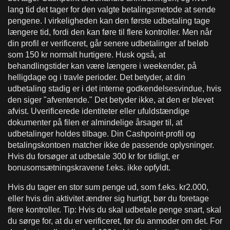
lang tid det tager for den valgte betalingsmetode at sende
pengene. I virkeligheden kan den første udbetaling tage
længere tid, fordi den kan føre til flere kontroller. Men når
din profil er verificeret, går senere udbetalinger af beløb
som 150 kr normalt hurtigere. Husk også, at
behandlingstider kan være længere i weekender, på
helligdage og i travle perioder. Det betyder, at din
udbetaling stadig er i det interne godkendelsesvindue, hvis
den siger "afventende." Det betyder ikke, at den er blevet
afvist. Uverificerede identiteter eller ufuldstændige
dokumenter på filen er almindelige årsager til, at
udbetalinger holdes tilbage. Din Cashpoint-profil og
betalingskontoen matcher ikke de passende oplysninger.
Hvis du forsøger at udbetale 300 kr for tidligt, er
bonusomsætningskravene f.eks. ikke opfyldt.
Hvis du tager en stor sum penge ud, som f.eks. kr2.000,
eller hvis din aktivitet ændrer sig hurtigt, bør du foretage
flere kontroller. Tip: Hvis du skal udbetale penge snart, skal
du sørge for, at du er verificeret, før du anmoder om det. For