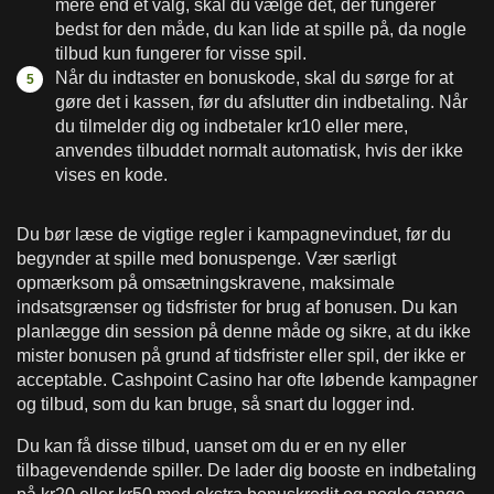
mere end ét valg, skal du vælge det, der fungerer
bedst for den måde, du kan lide at spille på, da nogle
tilbud kun fungerer for visse spil.
Når du indtaster en bonuskode, skal du sørge for at
gøre det i kassen, før du afslutter din indbetaling. Når
du tilmelder dig og indbetaler kr10 eller mere,
anvendes tilbuddet normalt automatisk, hvis der ikke
vises en kode.
Du bør læse de vigtige regler i kampagnevinduet, før du
begynder at spille med bonuspenge. Vær særligt
opmærksom på omsætningskravene, maksimale
indsatsgrænser og tidsfrister for brug af bonusen. Du kan
planlægge din session på denne måde og sikre, at du ikke
mister bonusen på grund af tidsfrister eller spil, der ikke er
acceptable. Cashpoint Casino har ofte løbende kampagner
og tilbud, som du kan bruge, så snart du logger ind.
Du kan få disse tilbud, uanset om du er en ny eller
tilbagevendende spiller. De lader dig booste en indbetaling