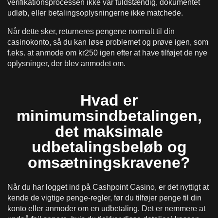
verifikationsprocessen ikke var fuldstændig, dokumentet
udløb, eller betalingsoplysningerne ikke matchede.
Når dette sker, returneres pengene normalt til din
casinokonto, så du kan løse problemet og prøve igen, som
f.eks. at anmode om kr250 igen efter at have tilføjet de nye
oplysninger, der blev anmodet om.
Hvad er
minimumsindbetalingen,
det maksimale
udbetalingsbeløb og
omsætningskravene?
Når du har logget ind på Cashpoint Casino, er det nyttigt at
kende de vigtige penge-regler, før du tilføjer penge til din
konto eller anmoder om en udbetaling. Det er nemmere at