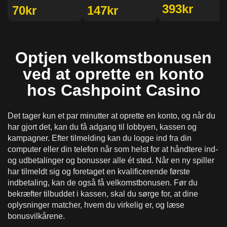
393kr
70kr
147kr
Optjen velkomstbonusen
ved at oprette en konto
hos Cashpoint Casino
Det tager kun et par minutter at oprette en konto, og når du
har gjort det, kan du få adgang til lobbyen, kassen og
kampagner. Efter tilmelding kan du logge ind fra din
computer eller din telefon når som helst for at håndtere ind-
og udbetalinger og bonusser alle ét sted. Når en ny spiller
har tilmeldt sig og foretaget en kvalificerende første
indbetaling, kan de også få velkomstbonusen. Før du
bekræfter tilbuddet i kassen, skal du sørge for, at dine
oplysninger matcher, hvem du virkelig er, og læse
bonusvilkårene.