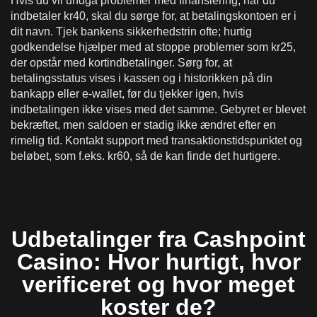
Hvis du vil undgå problemer med finansiering, når du
indbetaler kr40, skal du sørge for, at betalingskontoen er i
dit navn. Tjek bankens sikkerhedstrin ofte; hurtig
godkendelse hjælper med at stoppe problemer som kr25,
der opstår med kortindbetalinger. Sørg for, at
betalingsstatus vises i kassen og i historikken på din
bankapp eller e-wallet, før du tjekker igen, hvis
indbetalingen ikke vises med det samme. Gebyret er blevet
bekræftet, men saldoen er stadig ikke ændret efter en
rimelig tid. Kontakt support med transaktionstidspunktet og
beløbet, som f.eks. kr60, så de kan finde det hurtigere.
Udbetalinger fra Cashpoint
Casino: Hvor hurtigt, hvor
verificeret og hvor meget
koster de?