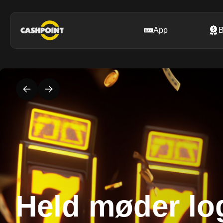
App
B
Held møder log