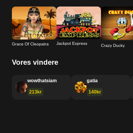
Jackpot Express
Grace Of Cleopatra
Crazy Ducky
Vores vindere
Greatestix
wowthatsiam
82kr
213kr