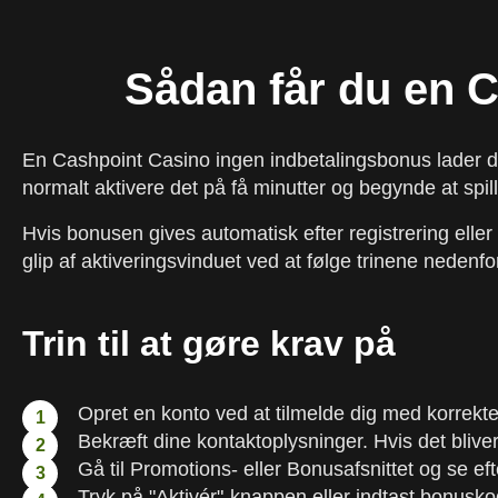
Sådan får du en 
En Cashpoint Casino ingen indbetalingsbonus lader dig 
normalt aktivere det på få minutter og begynde at 
Hvis bonusen gives automatisk efter registrering elle
glip af aktiveringsvinduet ved at følge trinene nedenfo
Trin til at gøre krav på
Opret en konto ved at tilmelde dig med korrekte 
Bekræft dine kontaktoplysninger. Hvis det blive
Gå til Promotions- eller Bonusafsnittet og se eft
Tryk på "Aktivér"-knappen eller indtast bonusko