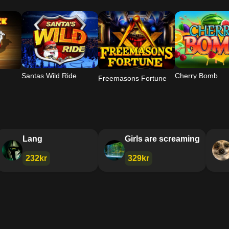
Santas Wild Ride
Cherry Bomb
Freemasons Fortune
gatia
Lang
140kr
232kr