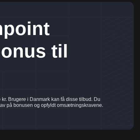
hpoint
onus til
 kr. Brugere i Danmark kan få disse tilbud. Du
t krav på bonusen og opfyldt omsætningskravene.