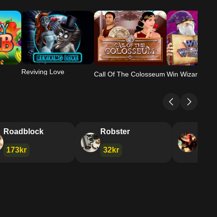
Reviving Love
Call Of The Colosseum
Win Wizard
Girls are screaming
Roadblock
Robs
329kr
173kr
32kr