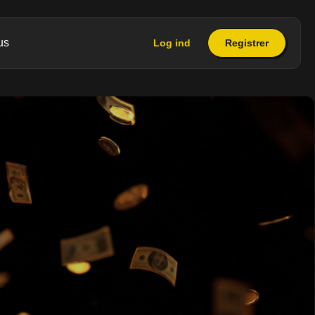
us
Log ind
Registrer